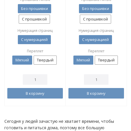
Без прошивки
Без прошивки
С прошивкой
С прошивкой
Нумерация страниц
Нумерация страниц
С нумерацией
С нумерацией
Переплет
Переплет
Мягкий
Твердый
Мягкий
Твердый
В корзину
В корзину
Сегодня у людей зачастую не хватает времени, чтобы
готовить и питаться дома, поэтому все большую