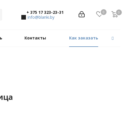
+ 375 17 323-23-31
0
0
0
info@blanki.by
ь
Контакты
Как заказать
ица