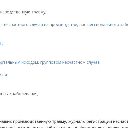
оизводственную травму;
т несчастного случая на производстве, профессионального за
НП
;
;
ертельным исходом, групповом несчастном случае
;
учая
;
льные заболевания;
чивших производственную травму, журналы регистрации несчас
щих профессиональные заболевания, по формам, установленны