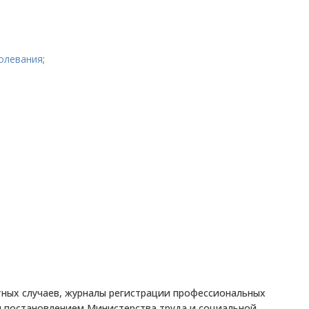
болевания
;
тных случаев, журналы регистрации профессиональных
м постановлением Министерства труда и социальной