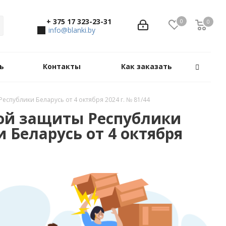
+ 375 17 323-23-31
0
0
0
info@blanki.by
ь
Контакты
Как заказать
спублики Беларусь от 4 октября 2024 г. № 81/44
ной защиты Республики
 Беларусь от 4 октября