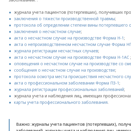
журнала учета пациентов (потерпевших), получивших пр
заключения о тяжести производственной травмы
;
протокола об определении степени вины потерпевшего о
заключения о несчастном случае
;
акта о несчастном случае на производстве Форма Н-1
;
акта о непроизводственном несчастном случае Форма 
журнала регистрации несчастных случаев
;
акта о несчастном случае на производстве Форма Н-1АС
оповещения о несчастном случае на производстве со см
сообщения о несчастном случае на производстве
;
протокола осмотра места происшествия несчастного сл
акта о профессиональном заболевании Форма ПЗ-1
;
журнала регистрации профессиональных заболеваний
;
журнала учета и наблюдения лиц, имеющих профессиона
карты учета профессионального заболевания
.
Важно: журналы учета пациентов (потерпевших), полу
заболеваний, журналы учета и наблюдения лиц, имею