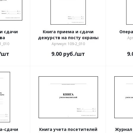
 и сдачи
Книга приема и сдачи
Опера
ва
дежурств на посту охраны
Арт
1_010
Артикул: 109-2_010
/шт
9.00
руб.
/шт
9.
а-сдачи
Книга учета посетителей
Журнал 