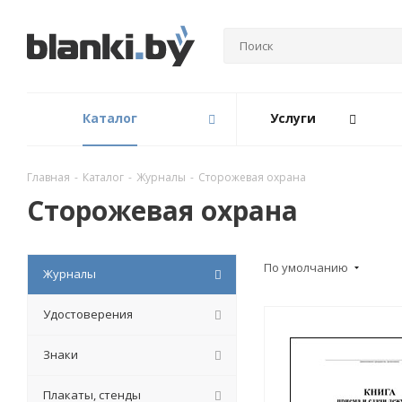
Каталог
Услуги
Главная
-
Каталог
-
Журналы
-
Сторожевая охрана
Сторожевая охрана
По умолчанию
Журналы
Удостоверения
Знаки
Плакаты, стенды