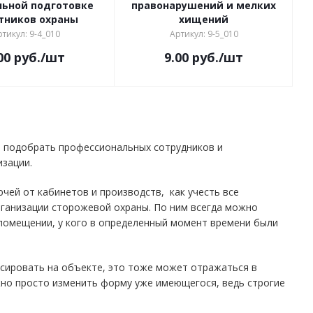
льной подготовке
правонарушений и мелких
тников охраны
хищений
тикул: 9-4_010
Артикул: 9-5_010
00
руб.
/шт
9.00
руб.
/шт
, подобрать профессиональных сотрудников и
изации.
ючей от кабинетов и производств, как учесть все
рганизации сторожевой охраны. По ним всегда можно
в помещении, у кого в определенный момент времени были
ксировать на объекте, это тоже может отражаться в
жно просто изменить форму уже имеющегося, ведь строгие