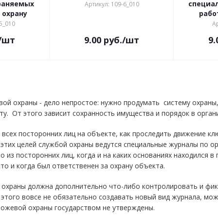
раняемых
специа
Артикул: 109-6_010
 охрану
рабо
5_010
Ар
/шт
9.00
руб.
/шт
9.
ой охраны - дело непростое: нужно продумать систему охраны
ту. От этого зависит сохранность имущества и порядок в орган
 всех посторонних лиц на объекте, как проследить движение кл
этих целей службой охраны ведутся специальные журналы по о
то из посторонних лиц, когда и на каких основаниях находился 
кто и когда был ответственен за охрану объекта.
а охраны должна дополнительно что-либо контролировать и фи
 этого вовсе не обязательно создавать новый вид журнала, мо
ожевой охраны государством не утверждены.