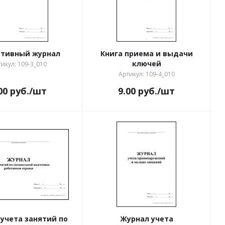
тивный журнал
Книга приема и выдачи
ключей
икул: 109-3_010
Артикул: 109-4_010
00
руб.
/шт
9.00
руб.
/шт
учета занятий по
Журнал учета