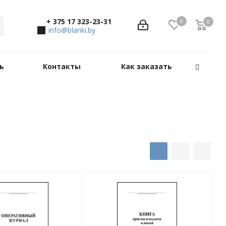
+ 375 17 323-23-31
0
0
0
info@blanki.by
ь
Контакты
Как заказать