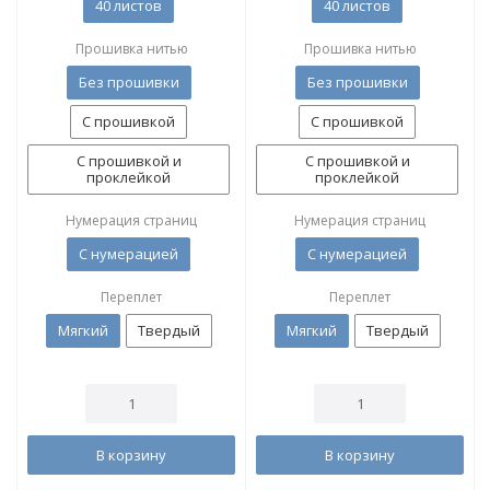
40 листов
40 листов
Прошивка нитью
Прошивка нитью
Без прошивки
Без прошивки
С прошивкой
С прошивкой
С прошивкой и
С прошивкой и
проклейкой
проклейкой
Нумерация страниц
Нумерация страниц
С нумерацией
С нумерацией
Переплет
Переплет
Мягкий
Твердый
Мягкий
Твердый
В корзину
В корзину