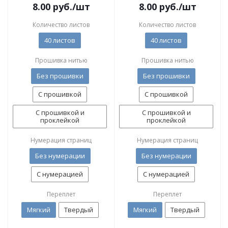
8.00
руб.
/шт
8.00
руб.
/шт
Количество листов
Количество листов
40 листов
40 листов
Прошивка нитью
Прошивка нитью
Без прошивки
Без прошивки
С прошивкой
С прошивкой
С прошивкой и
С прошивкой и
проклейкой
проклейкой
Нумерация страниц
Нумерация страниц
Без нумерации
Без нумерации
С нумерацией
С нумерацией
Переплет
Переплет
Мягкий
Твердый
Мягкий
Твердый