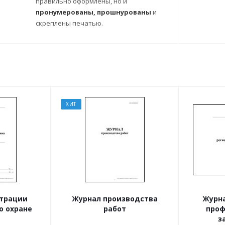
правильно оформлены, но и
пронумерованы, прошнурованы
и
скреплены печатью.
ХИТ
страции
Журнал производства
Журна
о охране
работ
проф
з