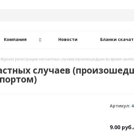
Компания
Новости
Бланки скачат
Журнал регистрации несчастных случаев (произошедших во время заняти
астных случаев (произошедш
спортом)
Артикул:
4
9.00
руб.