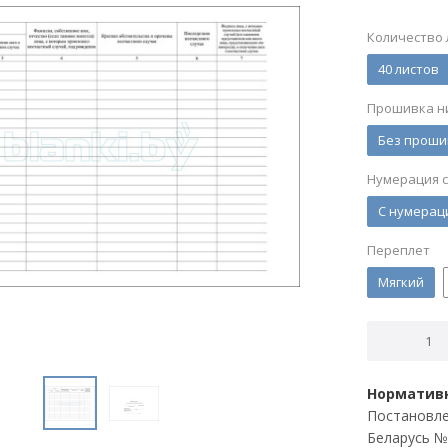
Количество 
40 листов
Прошивка н
Без проши
Нумерация 
С нумерац
Переплет
Мягкий
Нормативн
Постановле
Беларусь №