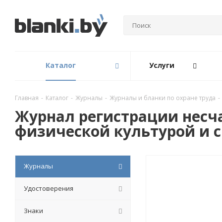
Каталог
Услуги
Главная
-
Каталог
-
Журналы
-
Журналы и бланки по охране труда
-
Журнал регистрации несч
физической культурой и 
Журналы
Удостоверения
Знаки