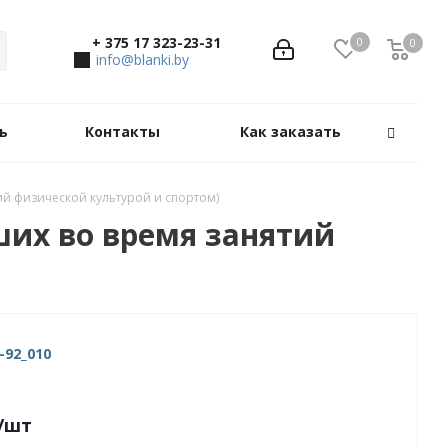
+ 375 17 323-23-31
0
0
0
info@blanki.by
ь
Контакты
Как заказать
й физической культурой и спортом)
их во время занятий
-92_010
/шт