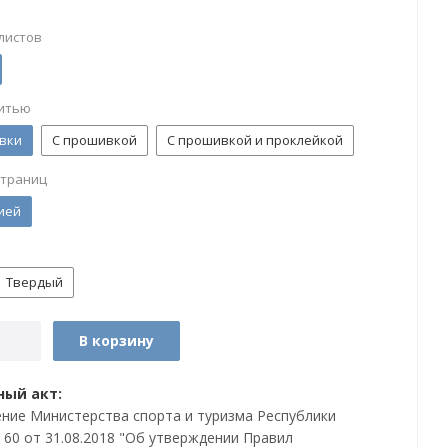
листов
итью
вки
С прошивкой
С прошивкой и проклейкой
страниц
ией
Твердый
В корзину
ый акт:
ние Министерства спорта и туризма Республики
 60 от 31.08.2018 "Об утверждении Правил