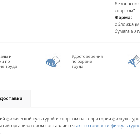
безопаснос
спортом"
Форма:
обложка (м
бумага 80 г
алы и
Удостоверения
ки по
по охране
не труда
труда
Доставка
ий физической культурой и спортом на территории физкультурн
нятий организатором составляется
акт готовности физкультурн
й
.