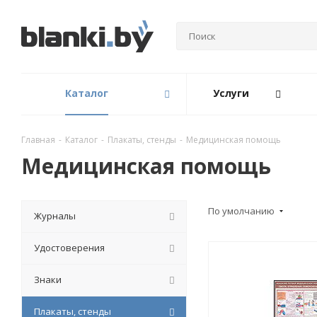
Каталог
Услуги
Главная
-
Каталог
-
Плакаты, стенды
-
Медицинская помощь
Медицинская помощь
По умолчанию
Журналы
Удостоверения
Знаки
Плакаты, стенды