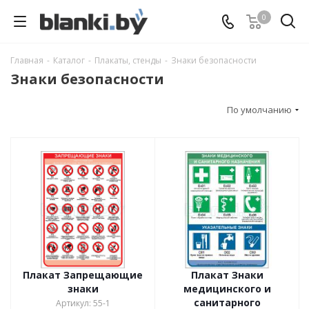
0
Главная
-
Каталог
-
Плакаты, стенды
-
Знаки безопасности
Знаки безопасности
По умолчанию
Плакат Запрещающие
Плакат Знаки
знаки
медицинского и
санитарного
Артикул: 55-1