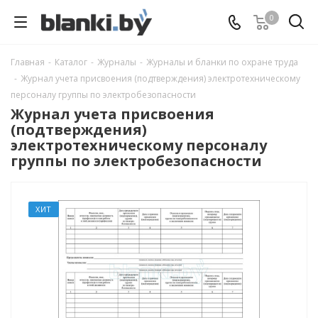
0
Главная
-
Каталог
-
Журналы
-
Журналы и бланки по охране труда
-
Журнал учета присвоения (подтверждения) электротехническому
персоналу группы по электробезопасности
Журнал учета присвоения
(подтверждения)
электротехническому персоналу
группы по электробезопасности
ХИТ