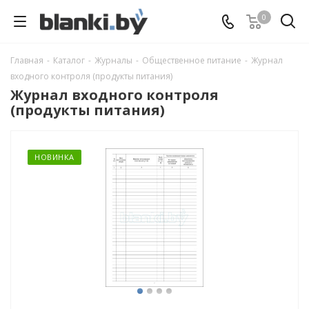
0
Главная
-
Каталог
-
Журналы
-
Общественное питание
-
Журнал
входного контроля (продукты питания)
Журнал входного контроля
(продукты питания)
НОВИНКА