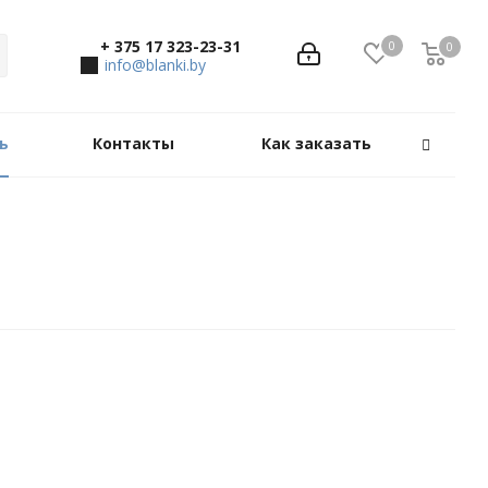
+ 375 17 323-23-31
0
0
0
info@blanki.by
ь
Контакты
Как заказать
я