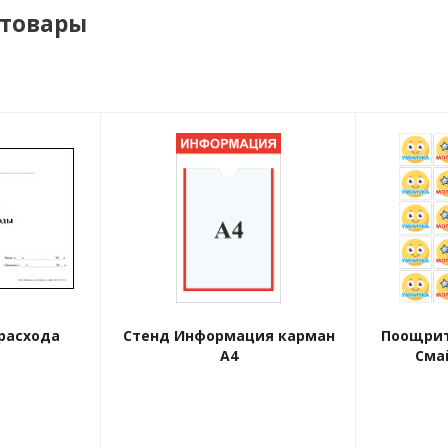
 товары
расхода
Стенд Информация карман
Поощрит
А4
Сма