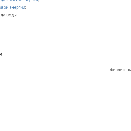
овой энергии
;
ода воды.
и
Фиолетов