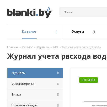
Каталог
Услуги
Главная
-
Каталог
-
Журналы
-
ЖКХ
-
Журнал учета расхода воды
Журнал учета расхода во
Журналы
НОВИНКА
Удостоверения
Знаки
Плакаты, стенды