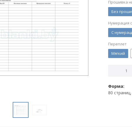
Прошивка н
Без проши
Нумерация 
С нумерац
Переплет
Мягкий
Форма:
80 страниц,