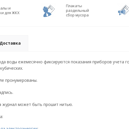
Плакаты
алы и
раздельный
ки для ЖКХ
сбор мусора
Доставка
ода воды ежемесячно фиксируются показания приборов учета го
кубических.
ле пронумерованы.
адпись.
а журнал может быть прошит нитью.
а:
ода электроэнергии
;