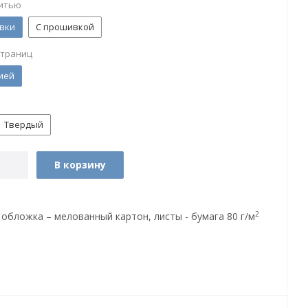
итью
вки
С прошивкой
страниц
ией
Твердый
В корзину
2
 обложка – мелованный картон, листы - бумага 80 г/м