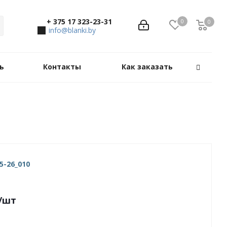
+ 375 17 323-23-31
0
0
0
info@blanki.by
ь
Контакты
Как заказать
5-26_010
/шт