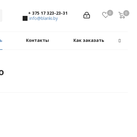
+ 375 17 323-23-31
0
0
0
info@blanki.by
ь
Контакты
Как заказать
о