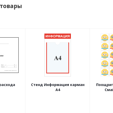
 товары
расхода
Стенд Информация карман
Поощрит
А4
Сма