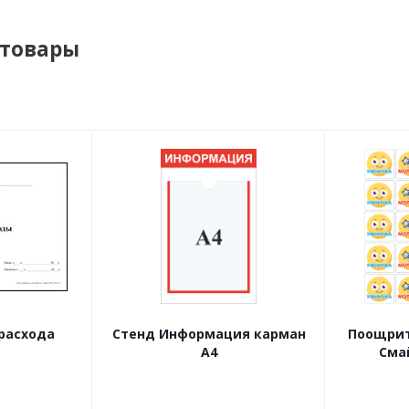
 товары
расхода
Стенд Информация карман
Поощрит
А4
Сма