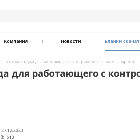
Компания
Новости
Бланки скачат
я по охране труда для работающего с контрольно-кассовым аппаратом
да для работающего с конт
 27.12.2023
й: 513