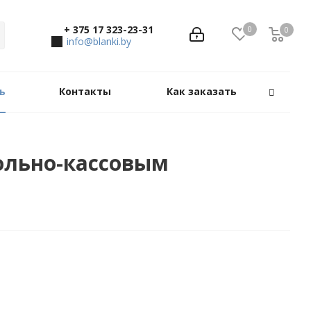
+ 375 17 323-23-31
0
0
0
info@blanki.by
ь
Контакты
Как заказать
рольно-кассовым