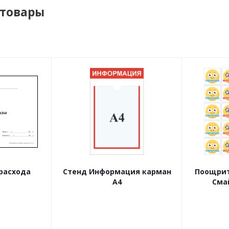
 товары
расхода
Стенд Информация карман
Поощрит
А4
Сма