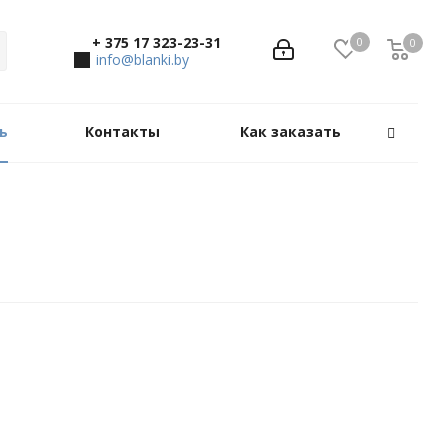
+ 375 17 323-23-31
0
0
0
info@blanki.by
ь
Контакты
Как заказать