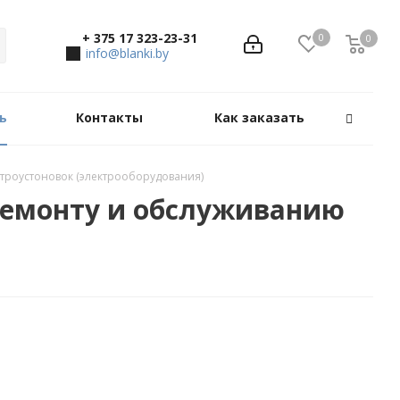
+ 375 17 323-23-31
0
0
0
info@blanki.by
ь
Контакты
Как заказать
ктроустоновок (электрооборудования)
 ремонту и обслуживанию