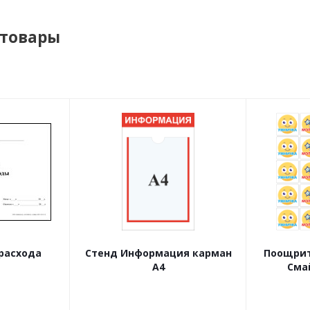
 товары
расхода
Стенд Информация карман
Поощрит
А4
Сма