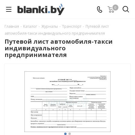
0
Главная
-
Каталог
-
Журналы
-
Транспорт
-
Путевой лист
автомобиля-такси индивидуального предпринимателя
Путевой лист автомобиля-такси
индивидуального
предпринимателя