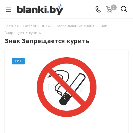
0
Главная
-
Каталог
-
Знаки
-
Запрещающие знаки
-
Знак
Запрещается курить
Знак Запрещается курить
ХИТ