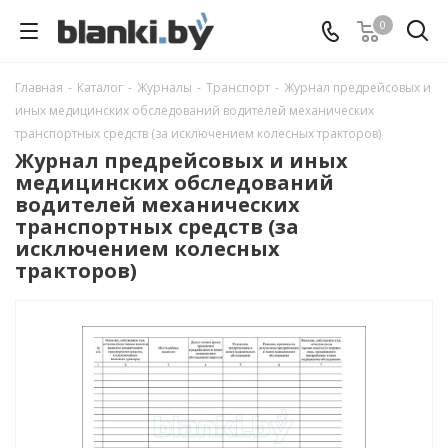
0
Главная
-
Каталог
-
Журналы
-
Транспорт
-
Журнал предрейсовых и
иных медицинских обследований водителей механических
транспортных средств (за исключением колесных тракторов)
Журнал предрейсовых и иных
медицинских обследований
водителей механических
транспортных средств (за
исключением колесных
тракторов)