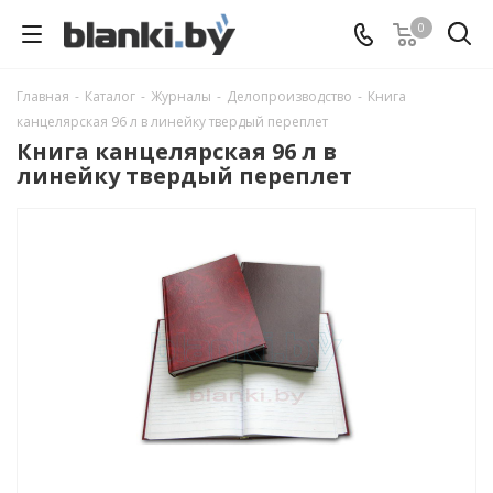
0
Главная
-
Каталог
-
Журналы
-
Делопроизводство
-
Книга
канцелярская 96 л в линейку твердый переплет
Книга канцелярская 96 л в
линейку твердый переплет