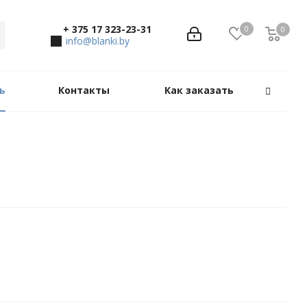
+ 375 17 323-23-31
0
0
0
info@blanki.by
ь
Контакты
Как заказать