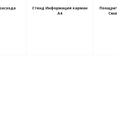
расхода
Стенд Информация карман
Поощрит
А4
Сма