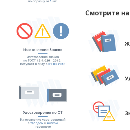
Смотрите н
Ж
У
З