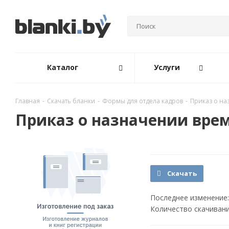
Каталог
Услуги
Главная
-
Скачать бланки
-
Формы для отдела кадров
-
Приказ о на
Приказ о назначении вре
Скачать
Последнее изменение:
Количество скачивани