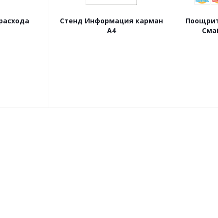
расхода
Стенд Информация карман
Поощрит
А4
Сма