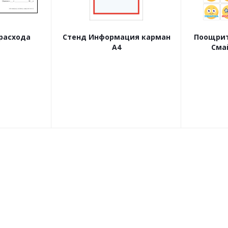
расхода
Стенд Информация карман
Поощрит
А4
Сма