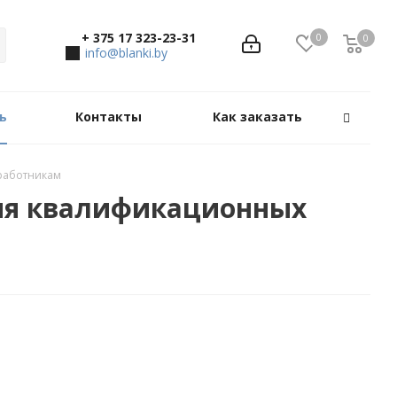
+ 375 17 323-23-31
0
0
0
info@blanki.by
ь
Контакты
Как заказать
 работникам
ния квалификационных