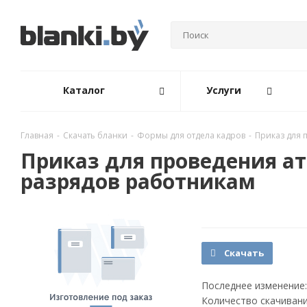
Каталог
Услуги
Главная
-
Скачать бланки
-
Формы для отдела кадров
-
Приказ для 
Приказ для проведения а
разрядов работникам
Скачать
Последнее изменение:
Количество скачивани