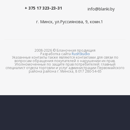
+ 375 17 323-23-31
info@blanki.by
г. Минск, ул.Руссиянова, 9, комн.1
2008-2026 © Бланочная продукция
Разработка сайта
RushStudio
Указанные контакты также являются контактами для связи по
вопросам обращения покупателей о нарушении их прав.
Уполномоченные по защите прав потребителей: главный
специалист отдела торговли и услуг администрации Первомайского
района района г. Минска, 8 017 280-54-65