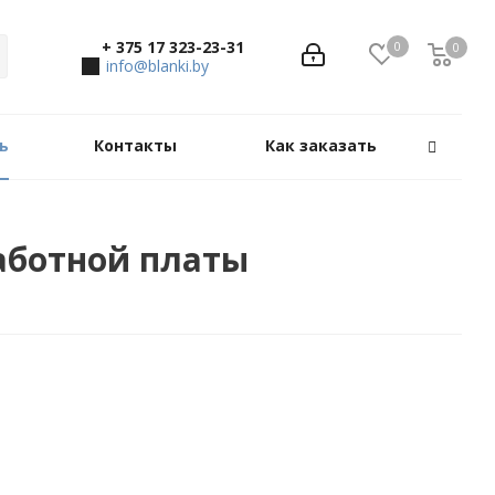
+ 375 17 323-23-31
0
0
0
info@blanki.by
ь
Контакты
Как заказать
работной платы