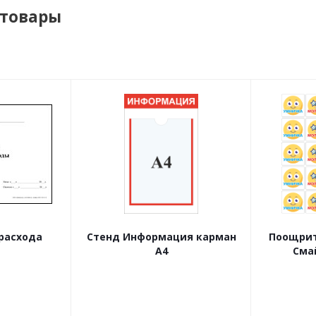
 товары
расхода
Стенд Информация карман
Поощрит
А4
Сма