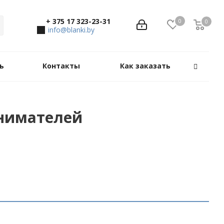
+ 375 17 323-23-31
0
0
0
info@blanki.by
ь
Контакты
Как заказать
нимателей