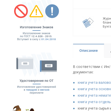
Журн
блан
Бухг
Описание
В соответствии с Инс
документах:
книга учета валово
книга учета основн
книга учета немат
книга учета отдел
книга учета сырья 