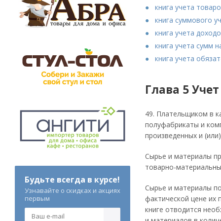
книга учета товаро
книга суммового у
книга учета доходо
книга учета сумм 
книга учета обяза
Глава 5 Уче
49. Плательщиком в к
полуфабрикаты и комп
произведенных и (или
Сырье и материалы пр
товарно-материальны
Будьте всегда в курсе!
Сырье и материалы по
Узнавайте о скидках и акциях
первым
фактической цене их 
книге отводится необ
и материалов в колич