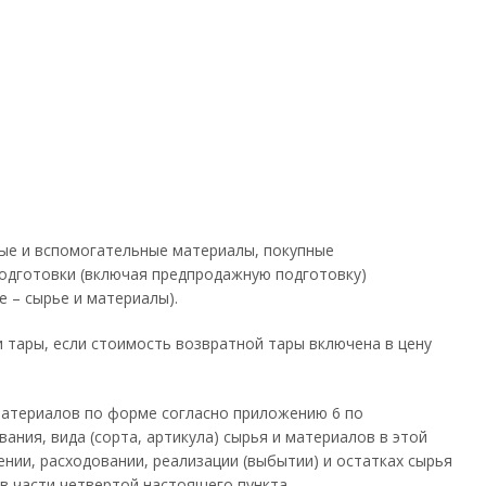
ные и вспомогательные материалы, покупные
подготовки (включая предпродажную подготовку)
е – сырье и материалы).
 тары, если стоимость возвратной тары включена в цену
материалов по форме согласно приложению 6 по
ания, вида (сорта, артикула) сырья и материалов в этой
ении, расходовании, реализации (выбытии) и остатках сырья
в части четвертой настоящего пункта.