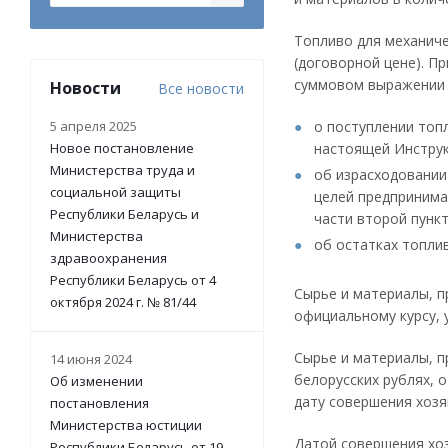
Топливо для механиче
(договорной цене). П
суммовом выражении 
Новости
Все новости
5 апреля 2025
о поступлении топ
Новое постановление
настоящей Инструк
Министерства труда и
об израсходовании
социальной защиты
целей предпринима
Республики Беларусь и
части второй пунк
Министерства
об остатках топлив
здравоохранения
Республики Беларусь от 4
Сырье и материалы, п
октября 2024 г. № 81/44
официальному курсу, 
Сырье и материалы, п
14 июня 2024
белорусских рублях, 
Об изменении
дату совершения хозя
постановления
Министерства юстиции
Датой совершения хоз
Республики Беларусь от 19