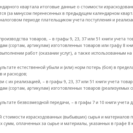
ендарного квартала итоговые данные о стоимости израсходова
тся (за минусом перенесенных в предыдущем календарном кварта
налоговом периоде плательщиком учета поступления и реализа
роизводства товаров, – в графы 9, 23, 37 или 51 книги учета 
дам (сортам, артикулам) изготовленных товаров или графу 8 кн
ыполнении работ (оказании услуг), а также использованным на 
льтате естественной убыли и (или) норм потерь (боя) в предел
в и расходов;
 с их реализацией, – в графы 9, 23, 37 или 51 книги учета тов
дам (сортам, артикулам) изготовленных товаров (реализуемых с
ьтате безвозмездной передачи, – в графы 7 и 10 книги учета д
 стоимости израсходованных (выбывших) сырья и материалов пер
х сумм, оплаченных за сырье и материалы, указанных в графе 8 