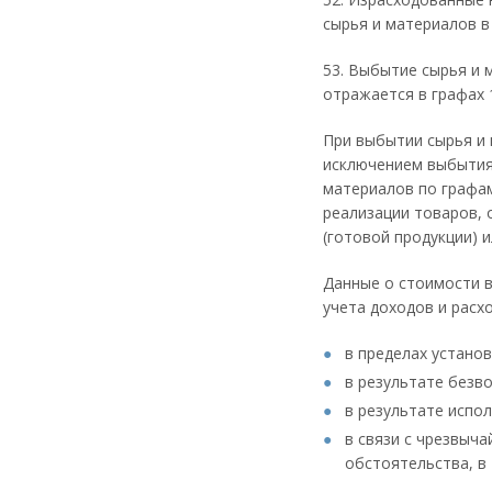
сырья и материалов в
53. Выбытие сырья и 
отражается в графах 
При выбытии сырья и 
исключением выбытия 
материалов по графам
реализации товаров, 
(готовой продукции) и
Данные о стоимости в
учета доходов и расх
в пределах установ
в результате безв
в результате испо
в связи с чрезвыч
обстоятельства, в