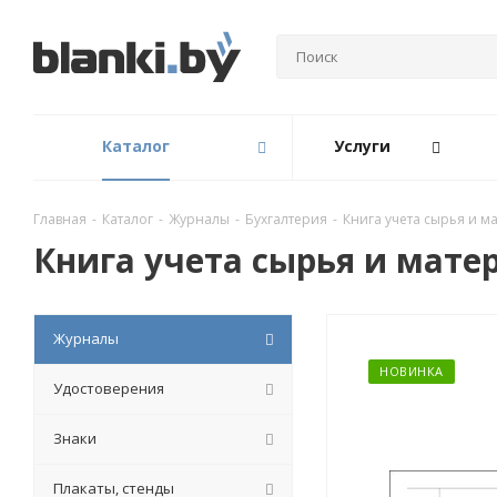
Каталог
Услуги
Главная
-
Каталог
-
Журналы
-
Бухгалтерия
-
Книга учета сырья и м
Книга учета сырья и мате
Журналы
НОВИНКА
Удостоверения
Знаки
Плакаты, стенды