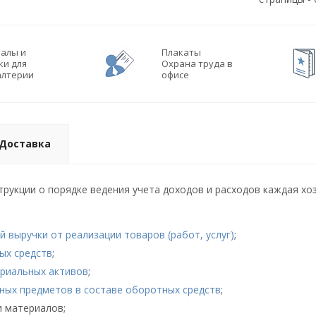
алы и
Плакаты
ки для
Охрана труда в
алтерии
офисе
Доставка
трукции о порядке ведения учета доходов и расходов каждая х
й выручки от реализации товаров (работ, услуг)
;
ых средств
;
ериальных активов
;
ьных предметов в составе оборотных средств
;
и материалов;