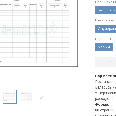
Прошивка н
Без проши
Нумерация 
С нумерац
Переплет
Мягкий
Нормативн
Постановле
Беларусь № 
утверждени
расходов"
Форма:
80 страниц
страницы - 