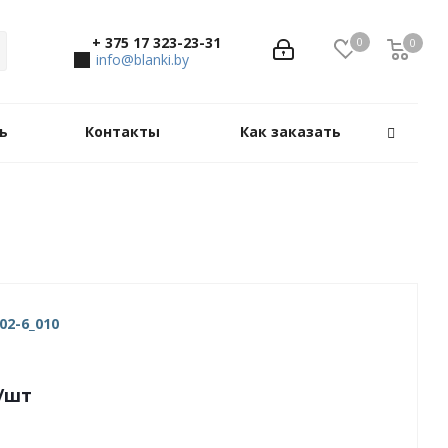
+ 375 17 323-23-31
0
0
0
info@blanki.by
ь
Контакты
Как заказать
02-6_010
/шт