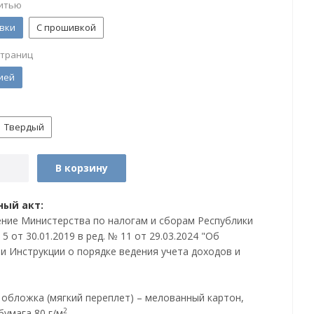
итью
вки
С прошивкой
страниц
ией
Твердый
В корзину
ый акт:
ние Министерства по налогам и сборам Республики
5 от 30.01.2019 в ред. № 11 от 29.03.2024 "Об
и Инструкции о порядке ведения учета доходов и
, обложка (мягкий переплет) – мелованный картон,
2
бумага 80 г/м