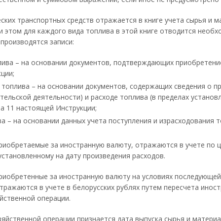
ских транспортных средств отражается в книге учета сырья и 
ри этом для каждого вида топлива в этой книге отводится необх
производятся записи:
лива – на основании документов, подтверждающих приобретение
ции;
 топлива – на основании документов, содержащих сведения о п
тельской деятельности) и расходе топлива (в пределах установ
та 11 настоящей Инструкции;
а – на основании данных учета поступления и израсходования т
риобретаемые за иностранную валюту, отражаются в учете по ц
установленному на дату произведения расходов.
риобретенные за иностранную валюту на условиях последующей 
отражаются в учете в белорусских рублях путем пересчета ино
йственной операции.
яйственной операции признается дата выпуска сырья и материа