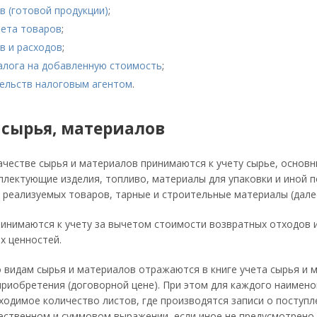
в (готовой продукции)
;
чета товаров
;
в и расходов
;
налога на добавленную стоимость
;
тельств налоговым агентом
.
т сырья, материалов
ачестве сырья и материалов принимаются к учету сырье, основ
лектующие изделия, топливо, материалы для упаковки и иной 
) реализуемых товаров, тарные и строительные материалы (дале
инимаются к учету за вычетом стоимости возвратных отходов и
х ценностей.
 видам сырья и материалов отражаются в книге учета сырья и 
приобретения (договорной цене). При этом для каждого наименов
ходимое количество листов, где производятся записи о поступл
ественном и суммовом выражении, если иное не предусмотрено 