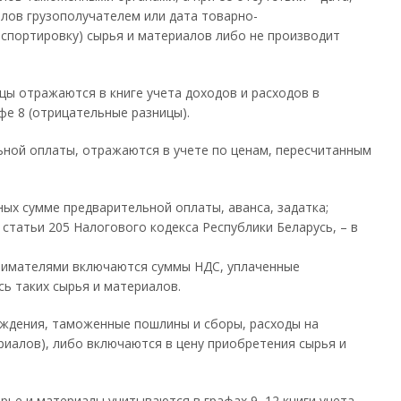
лов грузополучателем или дата товарно-
нспортировку) сырья и материалов либо не производит
ы отражаются в книге учета доходов и расходов в
фе 8 (отрицательные разницы).
ьной оплаты, отражаются в учете по ценам, пересчитанным
ных сумме предварительной оплаты, аванса, задатка;
статьи 205 Налогового кодекса Республики Беларусь, – в
инимателями включаются суммы НДС, уплаченные
ь таких сырья и материалов.
аждения, таможенные пошлины и сборы, расходы на
риалов), либо включаются в цену приобретения сырья и
ырье и материалы учитываются в графах 9–12 книги учета