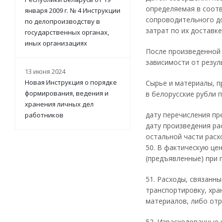
определяемая в соотв
января 2009 г. № 4 Инструкции
сопроводительного до
по делопроизводству в
затрат по их доставке
государственных органах,
иных организациях
После произведенной 
зависимости от резул
13 июня 2024
Новая Инструкция о порядке
Сырье и материалы, п
формирования, ведения и
в белорусские рубли 
хранения личных дел
дату перечисления пр
работников
дату произведения ра
остальной части расх
50. В фактическую ц
(предъявленные) при 
51. Расходы, связанн
транспортировку, хра
материалов, либо отр
52. Израсходованные 