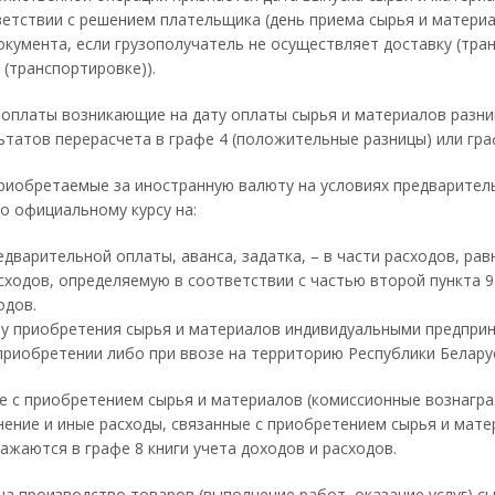
етствии с решением плательщика (день приема сырья и материа
кумента, если грузополучатель не осуществляет доставку (тра
 (транспортировке)).
оплаты возникающие на дату оплаты сырья и материалов разниц
ьтатов перерасчета в графе 4 (положительные разницы) или гра
риобретаемые за иностранную валюту на условиях предварител
по официальному курсу на:
едварительной оплаты, аванса, задатка, – в части расходов, рав
сходов, определяемую в соответствии с частью второй пункта 9 
одов.
ену приобретения сырья и материалов индивидуальными предпр
приобретении либо при ввозе на территорию Республики Беларус
ые с приобретением сырья и материалов (комиссионные вознагр
нение и иные расходы, связанные с приобретением сырья и мате
ажаются в графе 8 книги учета доходов и расходов.
на производство товаров (выполнение работ, оказание услуг) с