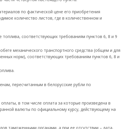
материалов по фактической цене его приобретения
одимое количество листов, где в количественном и
 топлива, соответствующих требованиям пунктов 6, 8 и 9
робеге механического транспортного средства (общем и для
ленных норм), соответствующих требованиям пунктов 6, 8 и
оплива.
енам, пересчитанным в белорусские рубли по
оплаты, в том числе оплата за которые произведена в
странной валюты по официальному курсу, действующему на
лов таможенными органами, а при ее отсутствии – дата,