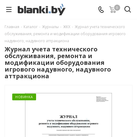
0
Главная
-
Каталог
-
Журналы
-
ЖКХ
-
Журнал учета технического
обслуживания, ремонта и модификации оборудования игрового
надувного, надувного аттракциона
Журнал учета технического
обслуживания, ремонта и
модификации оборудования
игрового надувного, надувного
аттракциона
НОВИНКА