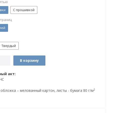
итью
вки
С прошивкой
страниц
ией
Твердый
В корзину
ый акт:
НС
2
 обложка – мелованный картон, листы - бумага 80 г/м