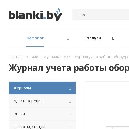
Каталог
Услуги
Главная
-
Каталог
-
Журналы
-
ЖКХ
-
Журнал учета работы оборудо
Журнал учета работы обо
Журналы
Удостоверения
Знаки
Плакаты, стенды