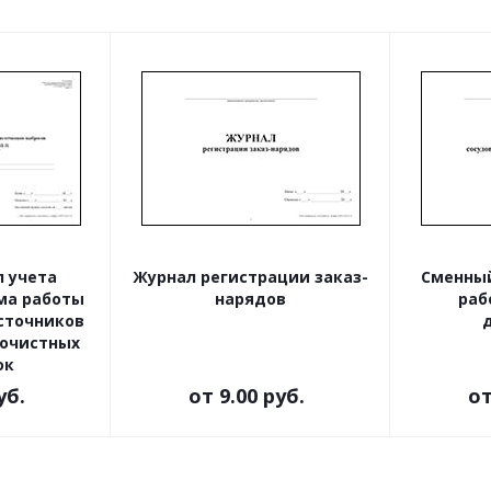
 учета
Журнал регистрации заказ-
Сменный
ма работы
нарядов
раб
сточников
оочистных
ок
уб.
от
9.00 руб.
о