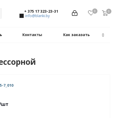
+ 375 17 323-23-31
0
0
0
info@blanki.by
ь
Контакты
Как заказать
ессорной
5-7_010
/шт