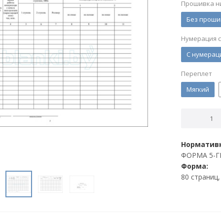
Прошивка н
Без проши
Нумерация 
С нумерац
Переплет
Мягкий
Нормативн
ФОРМА 5-Г
Форма:
80 страниц,