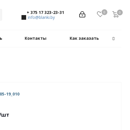
+ 375 17 323-23-31
0
0
0
info@blanki.by
ь
Контакты
Как заказать
05-19_010
/шт