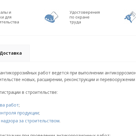
алы и
Удостоверения
ки для
по охране
ительства
труда
Доставка
антикоррозийных работ ведется при выполнении антикоррозион
ительстве новых, расширении, реконструкции и перевооружении
истрации в строительстве:
ва работ
;
онтроля продукции
;
 надзора за строительством
.
гистрации при проведении антикоррозионных работ: