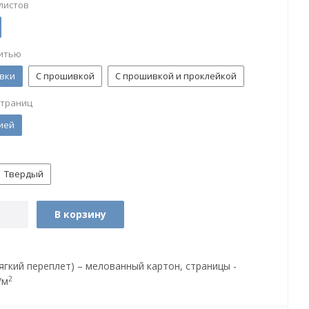
листов
итью
вки
С прошивкой
С прошивкой и проклейкой
страниц
ией
Твердый
В корзину
ягкий переплет) – мелованный картон, страницы -
2
/м