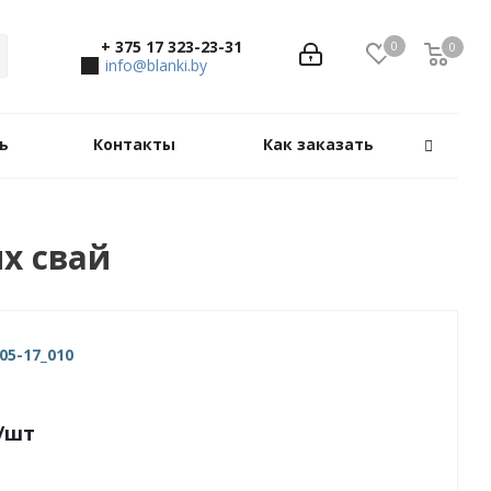
+ 375 17 323-23-31
0
0
0
info@blanki.by
ь
Контакты
Как заказать
х свай
05-17_010
/шт