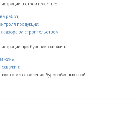
истрации в строительстве:
ва работ
;
онтроля продукции
;
 надзора за строительством
.
истрации при бурении скважин:
кважины
;
 скважин
;
важин и изготовления буронабивных свай.