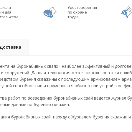
алы и
Удостоверения
ки для
по охране
ительства
труда
Доставка
нта на буронабивных сваях - наиболее эффективный и долгове
 и сооружений. Данная технология может использоваться в любы
редством бурения скважины с последующим армированием армат
ущей способностью и применяется обычно при устройстве фунд
тва работ по возведению буронабивных свай ведется Журнал бу
вные данные по бурению скважин.
ания буронабивных свай наряду с Журналом бурения скважин и