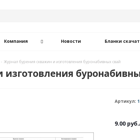
Компания
Новости
Бланки скачат
-
Журнал бурения скважин и изготовления буронабивных свай
и изготовления буронабивны
Артикул:
1
9.00
руб.