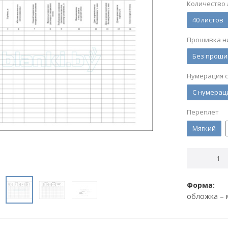
Количество 
40 листов
Прошивка н
Без проши
Нумерация 
С нумерац
Переплет
Мягкий
Форма:
обложка – 