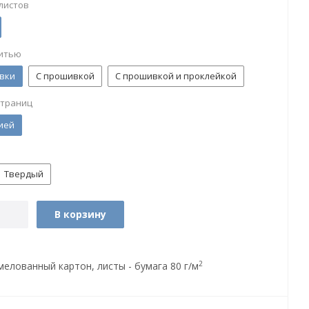
листов
итью
вки
С прошивкой
С прошивкой и проклейкой
страниц
ией
Твердый
В корзину
2
мелованный картон, листы - бумага 80 г/м