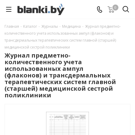
0
Главная
-
Каталог
-
Журналы
-
Медицина
-
Журнал предметно-
количественного учета использованных ампул (флаконов) и
трансдермальных терапевтических систем главной (старшей)
медицинской сестрой поликлиники
Журнал предметно-
количественного учета
использованных ампул
(флаконов) и трансдермальных
терапевтических систем главной
(старшей) медицинской сестрой
поликлиники