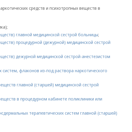
наркотических средств и психотропных веществ в
ка);
еществ) главной медицинской сестрой больницы
;
еществ) процедурной (дежурной) медицинской сестрой
еществ) дежурной медицинской сестрой-анестезистом
х систем, флаконов из-под раствора наркотического
веществ главной (старшей) медицинской сестрой
веществ в процедурном кабинете поликлиники или
нсдермальных терапевтических систем главной (старшей)