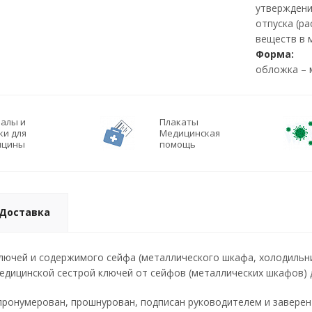
утверждени
отпуска (р
веществ в 
Форма:
обложка – 
алы и
Плакаты
ки для
Медицинская
ицины
помощь
Доставка
лючей и содержимого сейфа (металлического шкафа, холодильни
едицинской сестрой ключей от сейфов (металлических шкафов) 
ронумерован, прошнурован, подписан руководителем и заверен