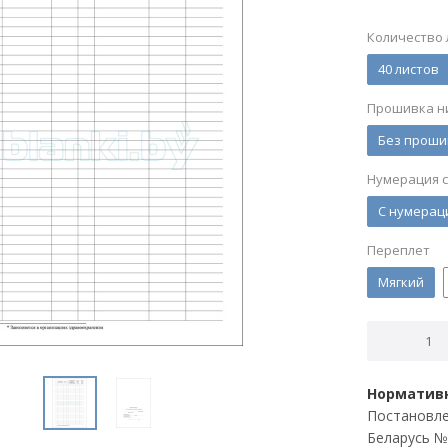
Количество 
40 листов
Прошивка н
Без проши
Нумерация 
С нумерац
Переплет
Мягкий
Нормативн
Постановле
Беларусь № 