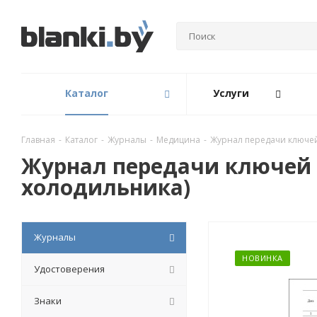
Каталог
Услуги
Главная
-
Каталог
-
Журналы
-
Медицина
-
Журнал передачи ключей
Журнал передачи ключей 
холодильника)
Журналы
НОВИНКА
Удостоверения
Знаки