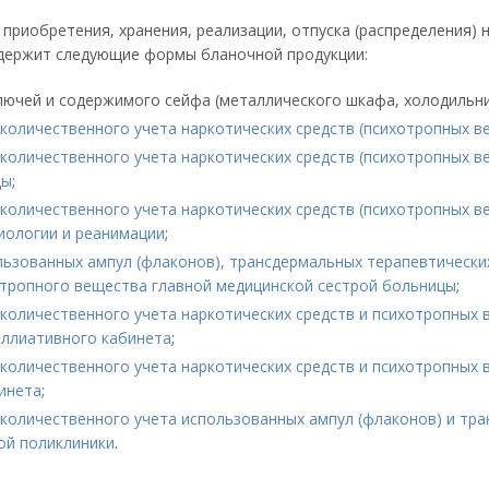
 приобретения, хранения, реализации, отпуска (распределения) 
одержит следующие формы бланочной продукции:
лючей и содержимого сейфа (металлического шкафа, холодильни
количественного учета наркотических средств (психотропных в
количественного учета наркотических средств (психотропных в
цы
;
количественного учета наркотических средств (психотропных в
иологии и реанимации
;
льзованных ампул (флаконов), трансдермальных терапевтически
отропного вещества главной медицинской сестрой больницы
;
количественного учета наркотических средств и психотропных 
аллиативного кабинета
;
количественного учета наркотических средств и психотропных 
инета
;
количественного учета использованных ампул (флаконов) и тра
ой поликлиники
.