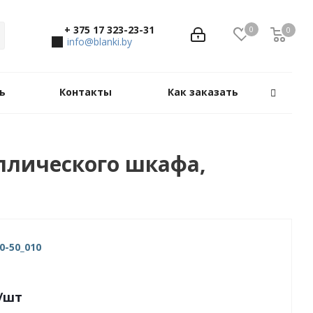
+ 375 17 323-23-31
0
0
0
info@blanki.by
ь
Контакты
Как заказать
ллического шкафа,
0-50_010
/шт