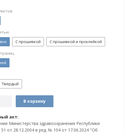
листов
итью
вки
С прошивкой
С прошивкой и проклейкой
страниц
ией
Твердый
В корзину
ый акт:
ние Министерства здравоохранения Республики
51 от 28.12.2004 в ред. № 104 от 17.06.2024 "Об