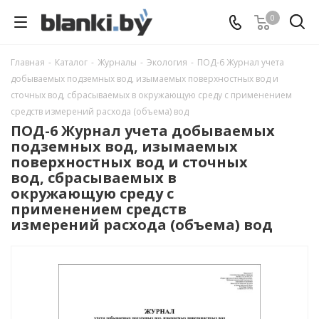
0
Главная
-
Каталог
-
Журналы
-
Экология
-
ПОД-6 Журнал учета
добываемых подземных вод, изымаемых поверхностных вод и
сточных вод, сбрасываемых в окружающую среду с применением
средств измерений расхода (объема) вод
ПОД-6 Журнал учета добываемых
подземных вод, изымаемых
поверхностных вод и сточных
вод, сбрасываемых в
окружающую среду с
применением средств
измерений расхода (объема) вод