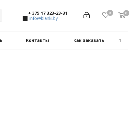
+ 375 17 323-23-31
0
0
0
info@blanki.by
ь
Контакты
Как заказать