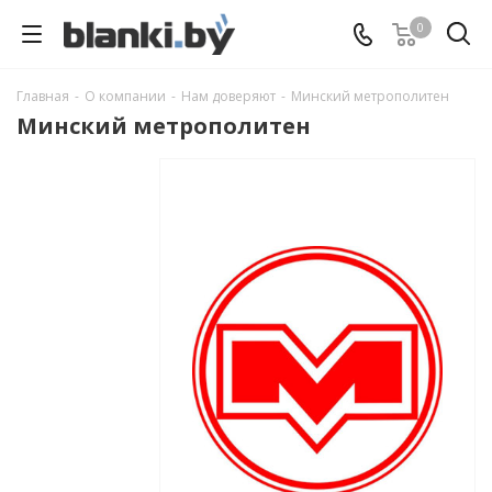
0
Главная
-
О компании
-
Нам доверяют
-
Минский метрополитен
Минский метрополитен