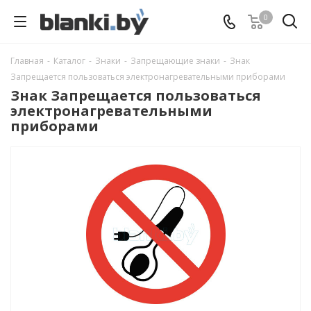
0
Главная
-
Каталог
-
Знаки
-
Запрещающие знаки
-
Знак
Запрещается пользоваться электронагревательными приборами
Знак Запрещается пользоваться
электронагревательными
приборами