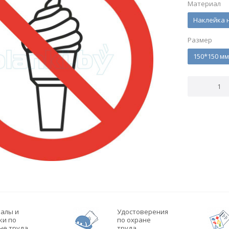
Материал
Наклейка 
Размер
150*150 мм
алы и
Удостоверения
ки по
по охране
не труда
труда