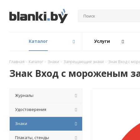
Каталог
Услуги
Главная
-
Каталог
-
Знаки
-
Запрещающие знаки
-
Знак Вход с мо
Знак Вход с мороженым з
Журналы
Удостоверения
Знаки
Плакаты, стенды