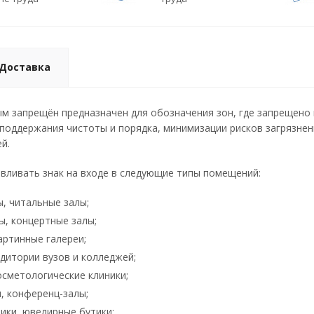
Доставка
м запрещён предназначен для обозначения зон, где запрещено
 поддержания чистоты и порядка, минимизации рисков загрязне
й.
вливать знак на входе в следующие типы помещений:
ы, читальные залы;
ы, концертные залы;
артинные галереи;
удитории вузов и колледжей;
осметологические клиники;
, конференц-залы;
ики, ювелирные бутики;