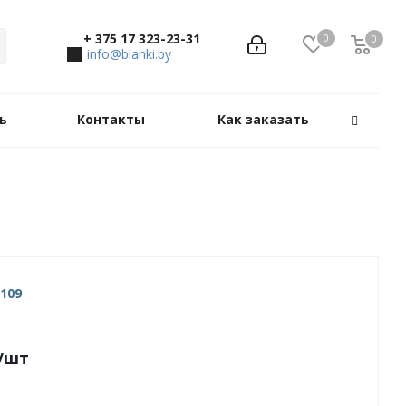
+ 375 17 323-23-31
0
0
0
info@blanki.by
ь
Контакты
Как заказать
109
/шт