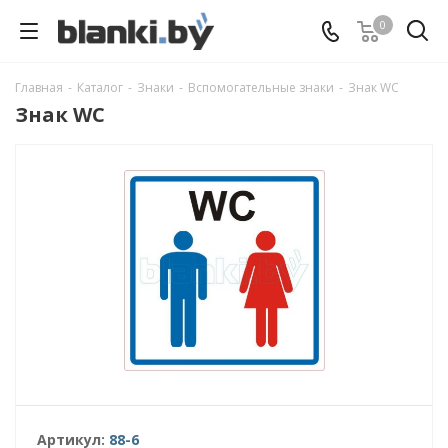
0
Главная
-
Каталог
-
Знаки
-
Вспомогательные знаки
-
Знак WC
Знак WC
Артикул:
88-6