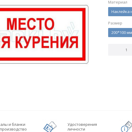
Материал
Наклейка 
Размер
200*100 мм
алы и бланки
Удостоверения
производство
личности