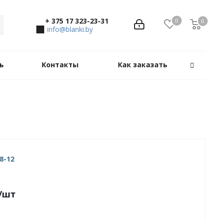
+ 375 17 323-23-31
0
0
0
info@blanki.by
ь
Контакты
Как заказать
8-12
/шт