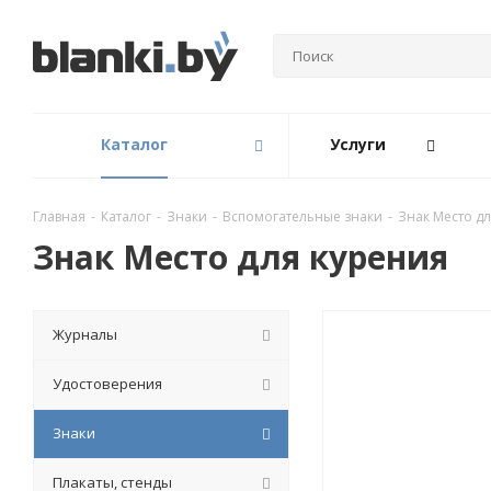
Каталог
Услуги
Главная
-
Каталог
-
Знаки
-
Вспомогательные знаки
-
Знак Место д
Знак Место для курения
Журналы
Удостоверения
Знаки
Плакаты, стенды