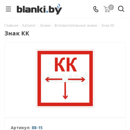
0
Главная
-
Каталог
-
Знаки
-
Вспомогательные знаки
-
Знак КК
Знак КК
Артикул:
88-15