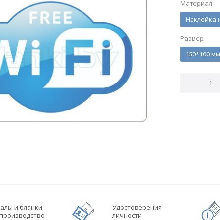
Материал
Наклейка 
Размер
150*100 мм
алы и бланки
Удостоверения
производство
личности