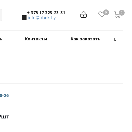
+ 375 17 323-23-31
0
0
0
info@blanki.by
ь
Контакты
Как заказать
8-26
/шт