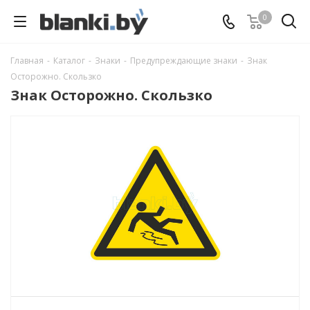
0
Главная
-
Каталог
-
Знаки
-
Предупреждающие знаки
-
Знак
Осторожно. Скользко
Знак Осторожно. Скользко