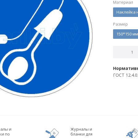
Материал
Наклейка 
Размер
150*150 мм
Нормативн
ГОСТ 12.4.
алы и
Журналы и
ки по
бланки для