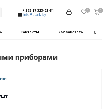
+ 375 17 323-23-31
0
0
0
info@blanki.by
ь
Контакты
Как заказать
ными приборами
M101
/шт