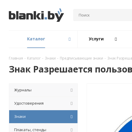
Каталог
Услуги
Главная
-
Каталог
-
Знаки
-
Предписывающие знаки
-
Знак Разреша
Знак Разрешается пользо
Журналы
Удостоверения
Знаки
Плакаты, стенды