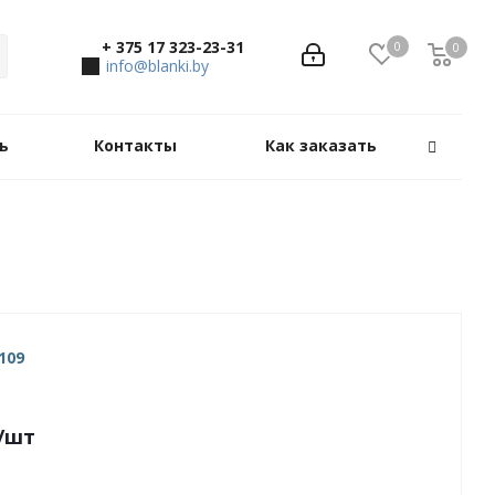
+ 375 17 323-23-31
0
0
0
info@blanki.by
ь
Контакты
Как заказать
109
/шт