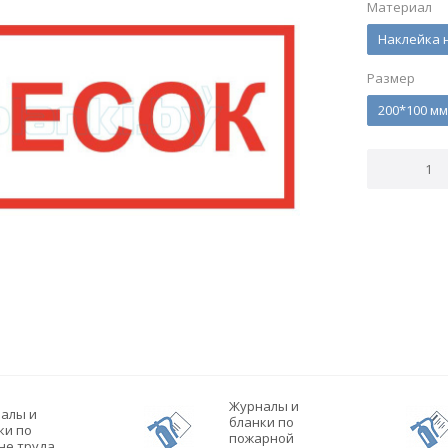
Материал
Наклейка 
Размер
200*100 мм
Журналы и
алы и
бланки по
ки по
пожарной
не труда