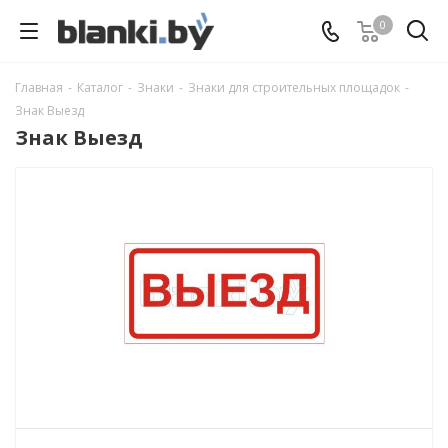
0
Главная
-
Каталог
-
Знаки
-
Знаки для строительных площадок
-
Знак Выезд
Знак Выезд