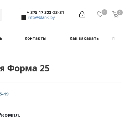
+ 375 17 323-23-31
0
0
0
info@blanki.by
ь
Контакты
Как заказать
я Форма 25
5-19
/компл.