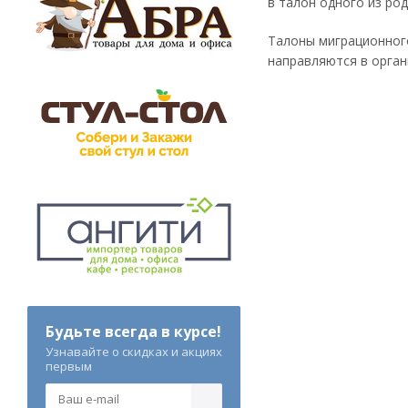
в талон одного из род
Талоны миграционного
направляются в орган
Будьте всегда в курсе!
Узнавайте о скидках и акциях
первым