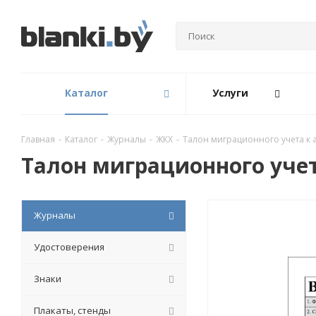
Каталог
Услуги
Главная
-
Каталог
-
Журналы
-
ЖКХ
-
Талон миграционного учета к 
Талон миграционного учет
Журналы
Удостоверения
Знаки
Плакаты, стенды