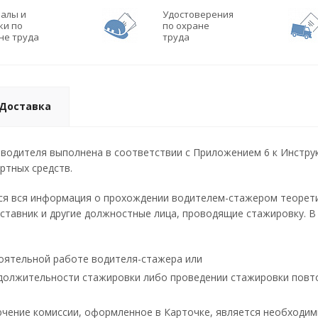
алы и
Удостоверения
ки по
по охране
не труда
труда
Доставка
водителя выполнена в соответствии с Приложением 6 к Инстру
ртных средств.
ся вся информация о прохождении водителем-стажером теоретич
ставник и другие должностные лица, проводящие стажировку. В
тоятельной работе водителя-стажера или
должительности стажировки либо проведении стажировки повт
чение комиссии, оформленное в Карточке, является необходим