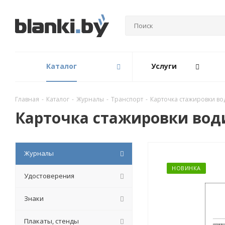
Каталог
Услуги
Главная
-
Каталог
-
Журналы
-
Транспорт
-
Карточка стажировки во
Карточка стажировки вод
Журналы
НОВИНКА
Удостоверения
Знаки
Плакаты, стенды