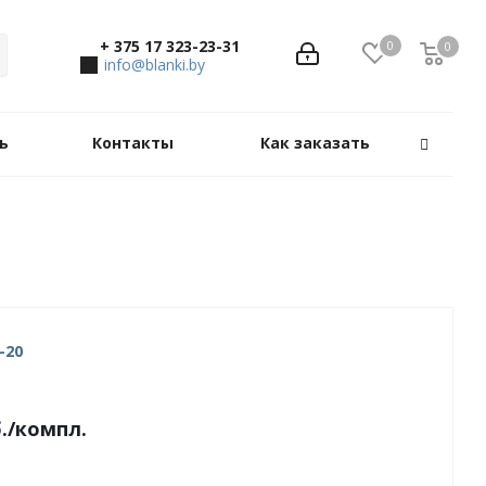
+ 375 17 323-23-31
0
0
0
info@blanki.by
ь
Контакты
Как заказать
-20
.
/компл.