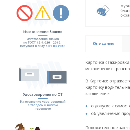
Журн
блан
охра
Описание
Карточка стажировки 
механических транспо
В Карточке отражает
Карточку водитель-на
заключение:
о допуске к самос
об увеличения про
Положительное заклю