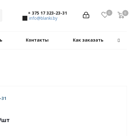
+ 375 17 323-23-31
0
0
0
info@blanki.by
ь
Контакты
Как заказать
-31
/шт