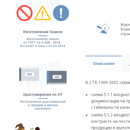
Журн
блан
стро
Описание
В СТБ 1306-2002 схем
схема 5.1.1 входн
документации на п
стабильности качес
схема 5.1.2 входно
контракте на пост
продукции и выпол