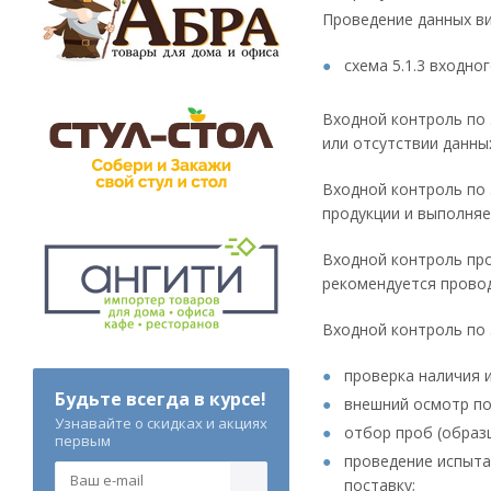
Проведение данных ви
схема 5.1.3 входн
Входной контроль по 
или отсутствии данны
Входной контроль по 
продукции и выполняе
Входной контроль про
рекомендуется проводи
Входной контроль по 
проверка наличия 
Будьте всегда в курсе!
внешний осмотр по
Узнавайте о скидках и акциях
отбор проб (образц
первым
проведение испыта
поставку;