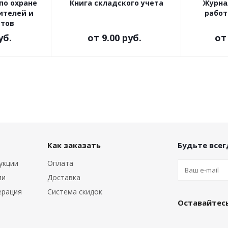
по охране
Книга складского учета
Журна
ителей и
работ
стов
уб.
от
9.00 руб.
о
Как заказать
Будьте всегд
укции
Оплата
ии
Доставка
ерация
Система скидок
Оставайтесь