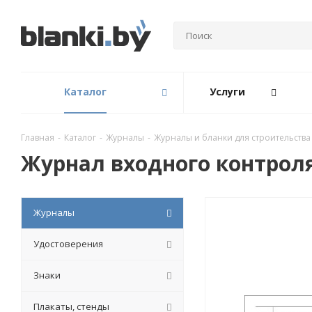
Каталог
Услуги
Главная
-
Каталог
-
Журналы
-
Журналы и бланки для строительства
Журнал входного контроля 
Журналы
Удостоверения
Знаки
Плакаты, стенды