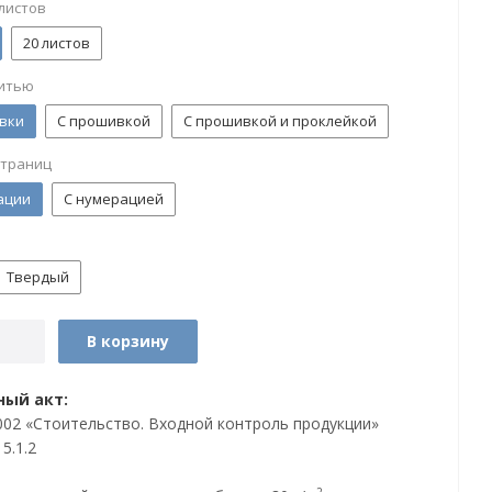
листов
20 листов
итью
вки
С прошивкой
С прошивкой и проклейкой
страниц
ации
С нумерацией
Твердый
В корзину
ый акт:
002 «Стоительство. Входной контроль продукции»
 5.1.2
2