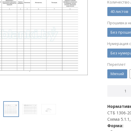
Количество 
40 листов
Прошивка н
Без проши
Нумерация 
Без нумер
Переплет
Мягкий
Нормативн
СТБ 1306-2
Схема 5.1.1,
Форма: