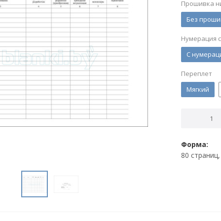
Прошивка н
Без проши
Нумерация 
С нумерац
Переплет
Мягкий
Форма:
80 страниц,