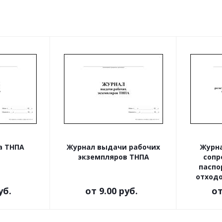
а ТНПА
Журнал выдачи рабочих
Журна
экземпляров ТНПА
сопр
паспо
отход
уб.
от
9.00 руб.
о