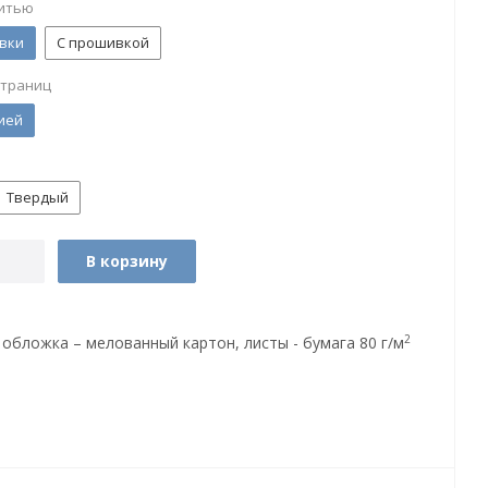
итью
вки
С прошивкой
страниц
ией
Твердый
В корзину
2
 обложка – мелованный картон, листы - бумага 80 г/м