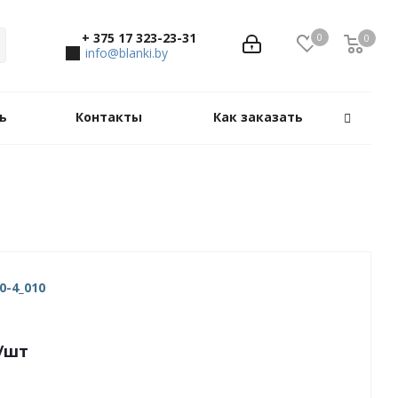
+ 375 17 323-23-31
0
0
0
info@blanki.by
ь
Контакты
Как заказать
0-4_010
/шт