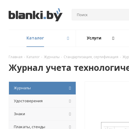
Каталог
Услуги
Главная
-
Каталог
-
Журналы
-
Стандартизация, сертификация
-
Жур
Журнал учета технологич
Журналы
Удостоверения
Знаки
Плакаты, стенды