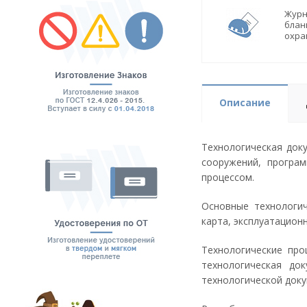
Журн
блан
охра
Описание
Технологическая док
сооружений, програ
процессом.
Основные технологич
карта, эксплуатацион
Технологические пр
технологическая до
технологической доку